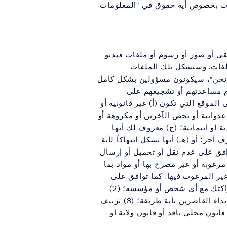
بات بخصوص أية حقوق في "المعلومات
يقى أو صور أو رسوم أو ملفات فيديو
لفات. وستشكل تلك الملفات
الأطراف الأخرى، ولسنا نحن"، سيكونون مسؤولين بشكل كامل
دم مساعدتهم أو تشجيعهم على
لموقع التي تكون (أ) غير قانونية أو
عدوانية أو تخص الآخرين أو مكروهة أو
أو ائتمانية؛ (ج) معروف لك أنها
؛ أو (هـ) أنها تشكل انتهاكاً لأية
وافق على عدم نقل أو تحميل أو إرسال
مرغوبة أو غير مصرح بها أو مواد بما
ير المرغوب فيها. كما توافق على
عدم القيام بما يلي: (1) انتحال شخصية أي شخص أو مؤسسة أو حالة زائفة أو بشكل آخر إساءة تمثيل شراكتك مع أي شخص أو مؤسسة؛ (2)
ملاحقة أو بشكل آخر إزعاج بما في ذلك تأييد إزعاج الآخرين والإيقاع بأي طرف آخر أو إيذاءه بما في ذلك إيذاء القاصرين بأية طريقة؛ (3) تزييف
؛ (4) الإخلال بقصد أو دون قصد بأي قانون محلي نافذ أو قانون ولاية أو