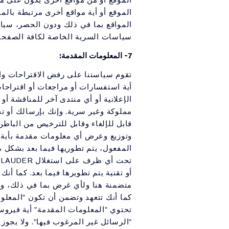
الموقع أو من مواقع أخرى يكون على 
الموقع أو أية مواقع أخرى مرتبطة بالم
المواقع بما في ذلك ودون الحصر، سيا
سياسات السرية الخاصة لكافة الصفحات 
7- المعلومات المقدمة:
تقوم سياستنا على رفض الاقتراحات والأ
أية استفسارات أو مراجعات أو اقتراحات
الإعلانية أو أي منتدى آخر للمناقشة أو
مملوكة وغير سرية. وإنك بإرسالك أو ت
قابل للإلغاء وقابل للترخيص من الباطن 
وتوزيع وعرض أي معلومات مقدمة بأية صي
المفعول، يتم تطوريها فيما بعد بشكل م
أو تقنية يتم تطويرها فيما بعد. كما أن
متضمنة هنا ولأي غرض بما في ذلك، ودو
كما أنك تتعهد وتضمن أن تكون "المعلو
تحتوي "المعلومات المقدمة" أية فيروس
"الرسائل غير المرغوب فيها". ولا يجو