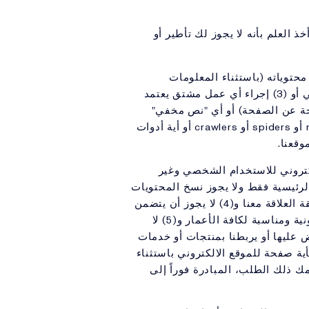
العلم بأنه لا يجوز لك تأطير أو
تحميل الموقع الالكتروني أو محتوياته (باستثناء المعلومات
المخفية أو الضرورية للاطلاع على المحتويات) أو (2) استخدام الموقع أو محتوياته لغير الاستخدام الشخصي أو (3) إجراء أي عمل مشتق يعتمد
توياته أو (4) جمع معلومات عن العملاء لصالح طرف آخر أو (5) استخدام Meta Tag (لمحة عن الصفحة) أو أي "نص مخفي"
باستخدام اسمنا أو علاماتنا التجارية أو استخدام العلامات التجارية بشكل آخر أو (6) استخدام برامجrobots أو spiders أو crawlers أو أية أدوات
وقعنا.
إلكتروني للاستخدام الشخصي وغير
موقعنا على شبكة الانترنت (1) يجوز ربطه بصفحتنا الرئيسية فقط ولا يجوز نسخ المحتويات
و(2) لا يجوز أن يوحي بأننا نروج للموقع على شبكة الانترنت أو خدماته أو منتجاته و(3) لا يجوز تحريف حقيقة العلاقة معنا و(4) لا يجوز أن يتضمن
محتويات قد تفسر على أنها منفرة أو مشينة أو مؤذية أو مثيرة للجدل ويجوز أن يتضمن فقط محتويات قانونية ومناسبة لكافة الأعمار و(5) لا
 عليها أو يربطنا بمنتجات أو خدمات
امة تجارية بدون تصريح خطي صريح و(7) لا يجوز الارتباط بأية صفحة للموقع الالكتروني باستثناء
ك ذلك الطلب، المبادرة فوراً إلى