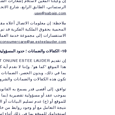
إن وكيلنا المعين لاستلام إشعارات الش
الرستماني، الطابق الرابع، شارع الاتحاد، ديرة، ص ب 42259. دبي، الإمارات العربية المتحدة، ه
.
uae@sabaip.com
المحمية بحقوق الملكية الفكرية قد تم 
الاستفسارات إلى مجموعة خدمة العملاء
consumercare@ae.esteelauder.com
10- الكفالات والضمانات ؛ حدود المسؤولية:
هذا الموقع "كما هو". وإننا لا نقدم أي
بما في ذلك، وبدون الحصر، الضمانات أو
تكون هذه الكفالات والضمانات والشروط 
توافق، إلى أقصى قدر يسمح به القانو
بموجب عقد أو مسؤولية تقصيرية (بما ف
للموقع أو (ج) عدم تسليم البيانات أو ا
نتيجة التعامل مع أو وجود روابط من خ
استخدامك للموقع بما في ذلك أثناء استخ