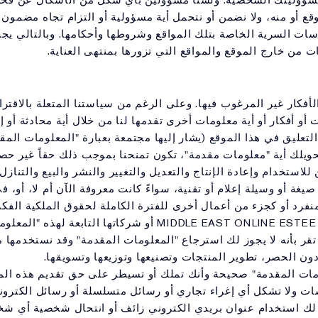
مسؤوليتك الشخصية. ولسنا مسؤولين بأي شكل من الأشكال عن ف
وقع أو منه، ولا نضمن أو نتحمل أية مسؤولية أو التزام تجاه مضمو
سات السرية الخاصة بتلك المواقع وشروطها وأحكامها. وبالتالي 
من خارج الموقع والمواقع التي تزورها بمنتهى العناية.
فكار غير المرغوب فيها. وعلى الرغم من سياستنا المتعلة بالاقترا
 أو أفكار أو أية معلومات أخرى تقدمها لنا من خلال أية محادثة أو 
 التعليق في هذا الموقع (يشار إليها مجتمعة بعبارة "المعلومات المق
حويلك أية "معلومات مقدمة"، تكون تمنحنا بموجب ذلك حقاً غير حص
للاستخدام وإعادة الإنتاج والتعديل والتغيير والنشر والبيع والتنا
غة أو وسيلة إعلام أو تقنية، سواءً كانت معروفة الآن أم لا، أو،
نفرد أو كجزء من أعمال أخرى للفترة الكاملة لحقوق الملكية الفكر
تحت أي ظرف على استغلال MIDDLE EAST ONLINE ESTEE LAUDER أو
ك تقر بأنه لا يجوز لك استرجاع "المعلومات المقدمة" وقد نستخدمها م
ن الحصر، تطوير المنتجات وتصنيعها وتوزيعها وتسويقها.
مات المقدمة" صحيحة وأنك تملك أو تسيطر على حق تقديم هذه المع
ات ولا تشكل أي إغراء تجاري أو رسائل متسلسلة أو رسائل الكترون
ز لك استخدام عنوان بريدي الكتروني زائف أو انتحال شخصية أي ش