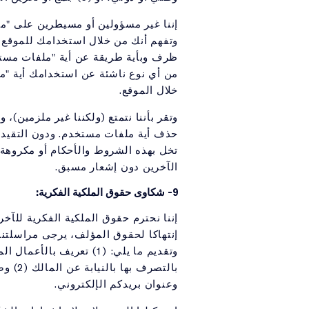
إننا غير مسؤولين أو مسيطرين على "مل
وتفهم أنك من خلال استخدامك للموقع 
ظرف وبأية طريقة عن أية "ملفات مستخ
من أي نوع ناشئة عن استخدامك أية "مل
خلال الموقع.
وتقر بأننا نتمتع (ولكننا غير ملزمين)،
حذف أية ملفات مستخدم. ودون التقيد 
تخل بهذه الشروط والأحكام أو مكروهة
الآخرين دون إشعار مسبق.
9- شكاوى حقوق الملكية الفكرية:
إننا نحترم حقوق الملكية الفكرية للآخ
إنتهاكا لحقوق المؤلف، يرجى مراسلتنا
وتقديم ما يلي: (1) تع
وعنوان بريدكم الإلكتروني.