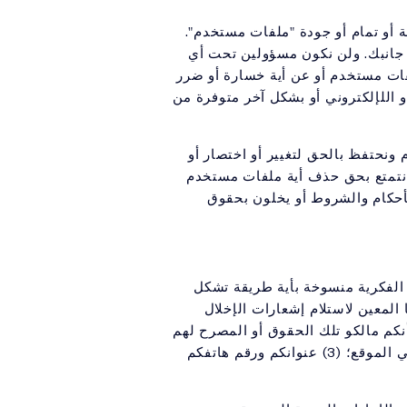
 أو تمام أو جودة "ملفات مستخدم".
 جانبك. ولن نكون مسؤولين تحت أي
فات مستخدم أو عن أية خسارة أو ضرر
 اللإلكتروني أو بشكل آخر متوفرة من
 ونحتفظ بالحق لتغيير أو اختصار أو
 نتمتع بحق حذف أية ملفات مستخدم
أحكام والشروط أو يخلون بحقوق
ة الفكرية منسوخة بأية طريقة تشكل
المعين لاستلام إشعارات الإخلال
ا وأنكم مالكو تلك الحقوق أو المصرح لهم
بالتصرف بها بالنيابة عن المالك (2) وصف المواد التي قدمتم شكوى إخلال بخصوصها ومكان تلك المواد في الموقع؛ (3) عنوانكم ورقم هاتفكم