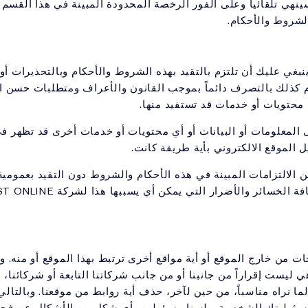
لشروط والأحكام.
نبغي عليك أن تلتزم بالتقيد بهذه الشروط والأحكام وبالتحذيرات أو
م كذلك بالتصرف دائماً بموجب القانون والأعراف ومتطلبات حسن الن
 محتويات أو خدمات قد تستفيد منها.
ى المعلومات أو البيانات أو أي محتويات أو خدمات أخرى قد تظهر في 
الموقع الالكتروني بأية طريقة كانت.
ن الالتزامات المبينة في هذه الأحكام والشروط دون التقيد بعمو
والأحكام، فإنك ستكون ملزماً بتحم
 من خارج الموقع أو أية مواقع أخرى ترتبط بهذا الموقع أو منه. 
ليست إقراراً من جانبنا أو من جانب شركاتنا التابعة أو شركائنا، ب
ً لما نراه مناسباً، من حين لآخر، حذف أية روابط من موقعنا. وبال