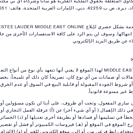
كاوى المتعلقة بحقوق الملكية الفكرية هو سابا وشركاه أي بي مكتب
اتف: 9651 295 4 971+، بريد الكتروني:
انتهاكها. وسوف لن يتم الرد على كافة الاستفسارات الأخرى من خل
 عن طريق البريد الإلكتروني
إن تقديم MIDDLE EAST ONLINE ESTEE LAUDER لهذا الموقع لا يعني أنها تتعهد بأي 
ة كفالات أو ضمانات من أي نوع كان، تصريحاً كان ذلك أم تلميحاً، ب
 شروط الجودة المقبولة أو قابلية البيع في السوق أو عدم الخرق أ
غير ممنوعة قانونياً.
ن ساري المفعول، وتحت أي ظروف، على أننا لن نكون مسؤولين أو
ي ذلك الإهمال ( أو أي شيء آخر) عن (أ) عرقلة العمل التجاري أو 
لخطأ في تسليمها أو فسادها أو بطريقة أخرى تعديلها أو (د) الخسائر 
ارج الموقع في الموقع أو (هـ) فيروسات الكمبيوتر أو فشل أو تقص
دام رابط فرعي من، أو إلى، موقع الكتروني للغير أو (و) الالتزام ب