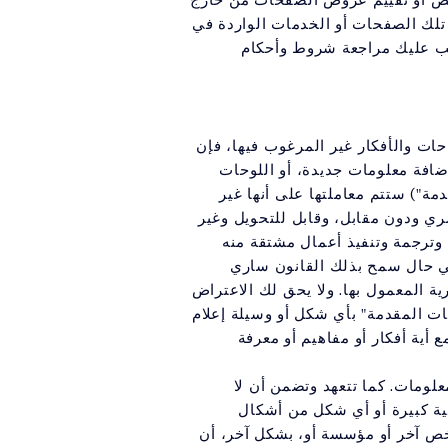
حص أو تقييم عروض الصفحات من خارج
ن تلك الصفحات أو الخدمات الواردة في
يجب عليك مراجعة شروط وأحكام
حات والأفكار غير المرغوب فيها، فإن
إضافة معلومات جديدة، أو اللوحات
دمة") ستتم معاملتها على أنها غير
ري ودون مقابل، وقابل للتحويل وغير
زل وترجمة وتنفيذ أعمال مشتقة منه
 في حال سمح بذلك القانون ساري
ية المعمول بها. ولا يحق لك الاعتراض
 شركاتها التابعة لهذه "المعلومات المقدمة" بأي شكل أو وسيلة إعلام
ع أية أفكار أو مفاهيم أو معرفة
لومات. كما تتعهد وتضمن أن لا
ية كبيرة أو أي شكل من أشكال
خص آخر أو مؤسسة أو، بشكل آخر، أن