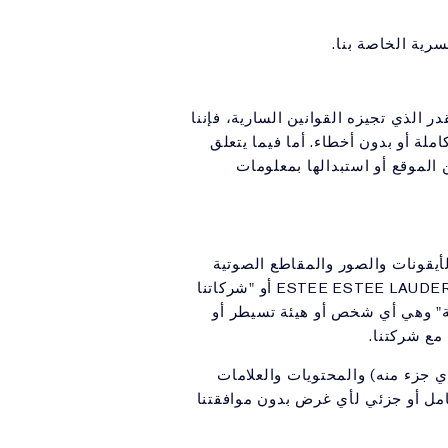
رية الخاصة بنا.
 الذي تجيزه القوانين السارية، فإننا
ملة أو بدون أخطاء. أما فيما يتعلق
حذف المعلومات الخاطئة من الموقع أو استبدالها بمعلومات
يقونات والصور والمقاطع الصوتية
ومجموعة البيانات والبرامج والمجموعات ومنها ("المحتويات") هي ملك لشركة ESTEE ESTEE LAUDER MIDDLE EAST ONLINE أو "شركاتنا
بعة" وهي أي شخص أو هيئة تسيطر أو
مع شركتنا.
كتروني (بكامله أو أي جزء منه) والمحتويات والعلامات
 كامل أو جزئي لأي غرض بدون موافقتنا