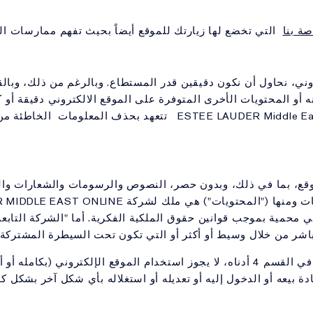
ة بنا
التي تخضع لها زيارتك للموقع أيضاً بحيث تفهم ممارسات الس
ني، نحاول أن نكون دقيقين قدر المستطاع. وبالرغم من ذلك، وبالقدر
ه أو المحتويات الأخرى المتوفرة على الموقع الالكتروني دقيقة أو كا
بأوصاف المنتـَج ، فإن شركةESTEE LAUDER Middle East Online تتعهد ب
وقع، بما في ذلك، وبدون حصر، النصوص والرسومات والشعارات والأ
 وهي محمية بموجب قوانين حقوق الملكية الفكرية. أما "الشركة التا
شر من خلال وسيط أو أكثر أو التي تكون تحت السيطرة المشتركة 
باستثناء ما ذكر في الرخصة المحدودة في القسم 4 أدناه، لا يجوز استخدام الموقع الإل
عادة بيعه أو الدخول إليه أو تعديله أو استغلاله بأي شكل آخر بشكل