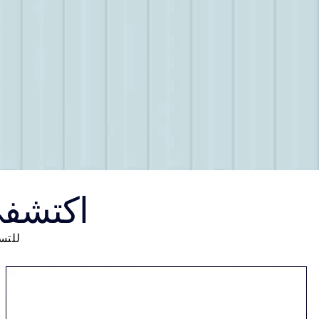
اكتشفي
للتسوّق من stée Lauder