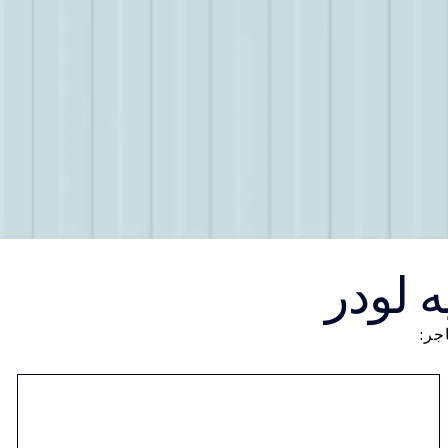
 لودر