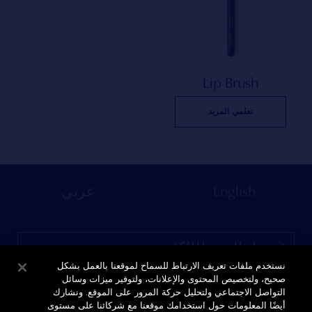
Lip Brush
تعلمي المزيد
English
عربي
نستخدم ملفات تعريف الارتباط للسماح لموقعنا بالعمل بشكل
صحيح، ولتخصيص المحتوى والإعلانات، ولتوفير ميزات وسائل
التواصل الاجتماعي ولتحليل حركة المرور على الموقع. ونشارك
أيضًا المعلومات حول استخدامك موقعنا مع شركائنا على مستوى