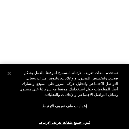
تعلمي المزيد
English
عربي
نستخدم ملفات تعريف الارتباط للسماح لموقعنا بالعمل بشكل
صحيح، ولتخصيص المحتوى والإعلانات، ولتوفير ميزات وسائل
التواصل الاجتماعي ولتحليل حركة المرور على الموقع. ونشارك
أيضًا المعلومات حول استخدامك موقعنا مع شركائنا على مستوى
وسائل التواصل الاجتماعي والإعلانات والتحليلات.
سياسة الخصوصية
الشروط والأحكام
إعدادات ملف تعريف الارتباط
الموقع الكامل
قبول جميع ملفات تعريف الارتباط
جميع الحقوق محفوظة لمجموعة شركات Estée Lauder ©