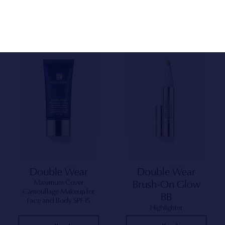
تعلمي المزيد
تعلمي المزيد
Double Wear
Double Wear
Maximum Cover
Brush-On Glow
Camouflage Makeup for
BB
Face and Body SPF 15
Highlighter