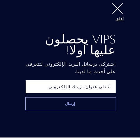
أغلق
Best Foundation
VIPS يحصلون
عليها أولا!
اشتركي برسائل البريد الإلكتروني لتتعرفي
على أحدث ما لدينا.
Set + Refresh
Futurist SkinTint
رذاذ صقل الماكياج