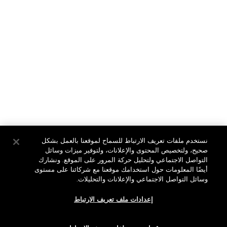
Eau de Parfum Spray
Eau de Parfum Spray
تعلمي المزيد
تعلمي المزيد
English
عربي
نستخدم ملفات تعريف الارتباط للسماح لموقعنا بالعمل بشكل
صحيح، ولتخصيص المحتوى والإعلانات، ولتوفير ميزات وسائل
التواصل الاجتماعي ولتحليل حركة المرور على الموقع. ونشارك
أيضًا المعلومات حول استخدامك موقعنا مع شركائنا على مستوى
وسائل التواصل الاجتماعي والإعلانات والتحليلات.
سياسة الخصوصية
الشروط والأحكام
إعدادات ملف تعريف الارتباط
الموقع الكامل