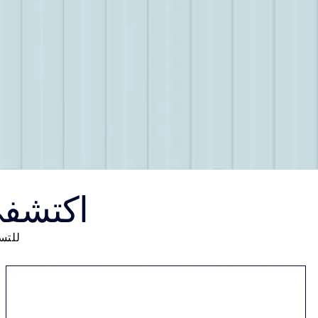
اكتشفي
للتسوّق من stée Lauder