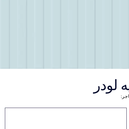
 لودر