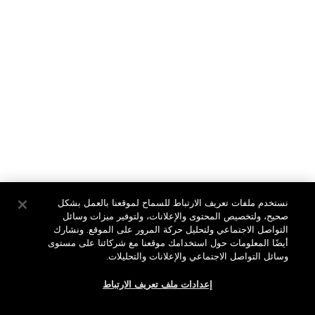
Transformative Energy
Creme
تعلمي المزيد
تعلمي المزيد
English
عربي
نستخدم ملفات تعريف الارتباط للسماح لموقعنا بالعمل بشكل
صحيح، ولتخصيص المحتوى والإعلانات، ولتوفير ميزات وسائل
التواصل الاجتماعي ولتحليل حركة المرور على الموقع. ونشارك
أيضًا المعلومات حول استخدامك موقعنا مع شركائنا على مستوى
وسائل التواصل الاجتماعي والإعلانات والتحليلات.
سياسة الخصوصية
الشروط والأحكام
إعدادات ملف تعريف الارتباط
الموقع الكامل